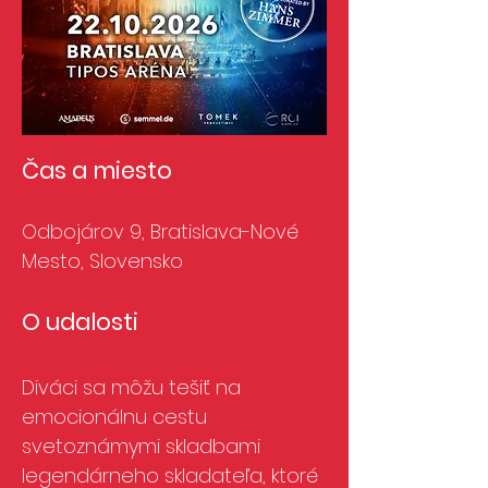
Čas a miesto
Odbojárov 9, Bratislava-Nové
Mesto, Slovensko
O udalosti
Diváci sa môžu tešiť na
emocionálnu cestu
svetoznámymi skladbami
legendárneho skladateľa, ktoré