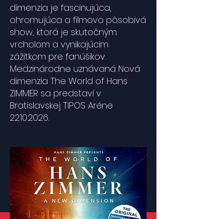
dimenzia je fascinujúca,
ohromujúca a filmovo pôsobivá
show, ktorá je skutočným
vrcholom a vynikajúcim
zážitkom pre fanúšikov.
Medzinárodne uznávaná Nová
dimenzia The World of Hans
ZIMMER sa predstaví v
Bratislavskej TIPOS Aréne
22.10.2026
.