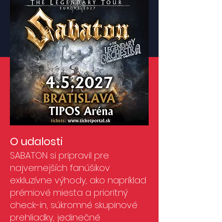
O udalosti
SABATON si pripravil pre
najvernejších fanúšikov
exkluzívne výhody, ako napríklad
prémiové miesta a prioritný
check-in, súkromné skupinové
prehliadky, jedinečné