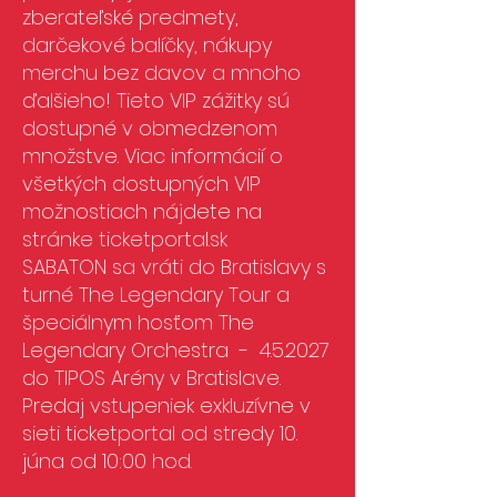
zberateľské predmety,
darčekové balíčky, nákupy
merchu bez davov a mnoho
ďalšieho! Tieto VIP zážitky sú
dostupné v obmedzenom
množstve. Viac informácií o
všetkých dostupných VIP
možnostiach nájdete na
stránke ticketportal.sk
SABATON sa vráti do Bratislavy s
turné The Legendary Tour a
špeciálnym hosťom The
Legendary Orchestra - 4.5.2027
do TIPOS Arény v Bratislave.
Predaj vstupeniek exkluzívne v
sieti ticketportal od stredy 10.
júna od 10:00 hod.